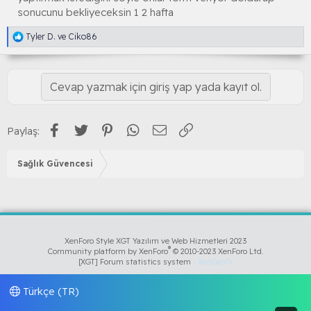
sonucunu bekliyeceksin 1 2 hafta
R
Tyler D.
ve
Ciko86
e
a
k
s
Cevap yazmak için giriş yap yada kayıt ol.
i
y
o
n
Facebook
Twitter
Pinterest
WhatsApp
E-posta
Link
Paylaş:
l
a
r
Sağlık Güvencesi
:
XenForo Style XGT Yazılım ve Web Hizmetleri 2023
®
Community platform by XenForo
© 2010-2023 XenForo Ltd.
[XGT] Forum statistics system
- XenGenTr
Türkçe (TR)