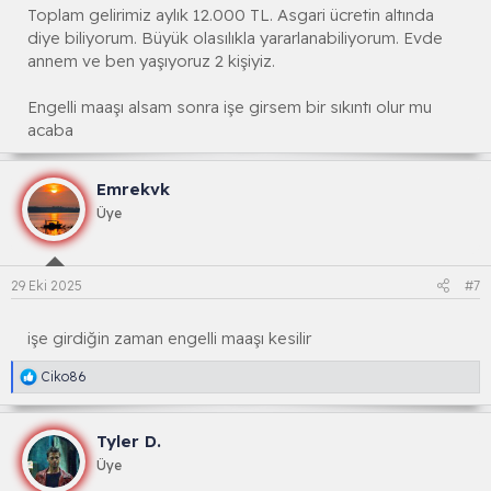
Toplam gelirimiz aylık 12.000 TL. Asgari ücretin altında
diye biliyorum. Büyük olasılıkla yararlanabiliyorum. Evde
annem ve ben yaşıyoruz 2 kişiyiz.
Engelli maaşı alsam sonra işe girsem bir sıkıntı olur mu
acaba
Emrekvk
Üye
29 Eki 2025
#7
işe girdiğin zaman engelli maaşı kesilir
R
Ciko86
e
a
k
Tyler D.
s
i
Üye
y