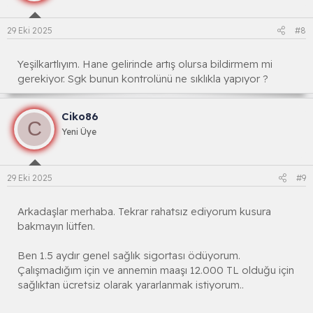
o
n
l
29 Eki 2025
#8
a
r
:
Yeşilkartlıyım. Hane gelirinde artış olursa bildirmem mi
gerekiyor. Sgk bunun kontrolünü ne sıklıkla yapıyor ?
Ciko86
C
Yeni Üye
29 Eki 2025
#9
Arkadaşlar merhaba. Tekrar rahatsız ediyorum kusura
bakmayın lütfen.
Ben 1.5 aydır genel sağlık sigortası ödüyorum.
Çalışmadığım için ve annemin maaşı 12.000 TL olduğu için
sağlıktan ücretsiz olarak yararlanmak istiyorum..