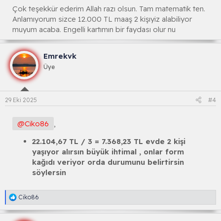
:
Çok teşekkür ederim Allah razı olsun. Tam matematik ten.
Anlamıyorum sizce 12.000 TL maaş 2 kişıyiz alabiliyor
muyum acaba. Engelli kartımın bir faydası olur nu
Emrekvk
Üye
29 Eki 2025
#4
@Ciko86
,
22.104,67 TL / 3 = 7.368,23 TL evde 2 kişi
yaşıyor alırsın büyük ihtimal , onlar form
kağıdı veriyor orda durumunu belirtirsin
söylersin
R
Ciko86
e
a
k