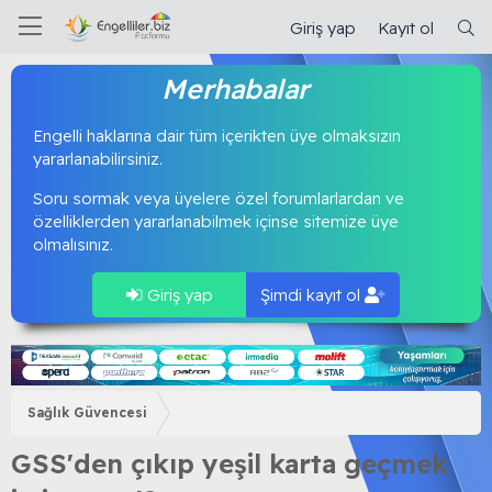
Giriş yap
Kayıt ol
Merhabalar
Engelli haklarına dair tüm içerikten üye olmaksızın
yararlanabilirsiniz.
Soru sormak veya üyelere özel forumlarlardan ve
özelliklerden yararlanabilmek içinse sitemize üye
olmalısınız.
Giriş yap
Şimdi kayıt ol
Sağlık Güvencesi
GSS'den çıkıp yeşil karta geçmek