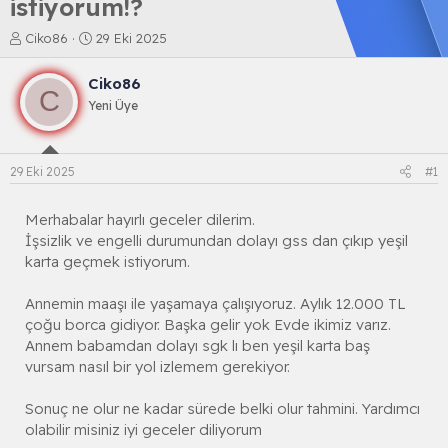
istiyorum!?
K
B
Ciko86
29 Eki 2025
o
a
n
ş
Ciko86
b
l
C
Yeni Üye
u
a
y
n
u
g
b
ı
29 Eki 2025
#1
a
ç
ş
t
l
a
Merhabalar hayırlı geceler dilerim.
a
r
İşsizlik ve engelli durumundan dolayı gss dan çıkıp yeşil
t
i
karta geçmek istiyorum.
a
h
n
i
Annemin maaşı ile yaşamaya çalışıyoruz. Aylık 12.000 TL
çoğu borca gidiyor. Başka gelir yok Evde ikimiz varız.
Annem babamdan dolayı sgk lı ben yeşil karta baş
vursam nasıl bir yol izlemem gerekiyor.
Sonuç ne olur ne kadar sürede belki olur tahmini. Yardımcı
olabilir misiniz iyi geceler diliyorum