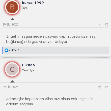
bursalı1999
s
B
i
Üye
y
o
n
l
29 Eki 2025
#5
a
r
:
Engelli masşına neden başvuru yapmıyorsunuz maaş
bağlandığında gss yi devlet ödüyor
R
Ciko86
e
a
k
Ciko86
s
C
i
Yeni Üye
y
o
n
l
29 Eki 2025
#6
a
r
:
Arkadaşlar hepinizden Allah razı olsun çok teşekkür
ederim sağolun