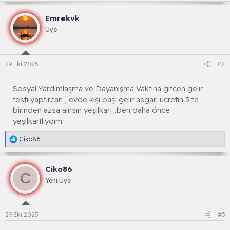
Emrekvk
Üye
29 Eki 2025
#2
Sosyal Yardımlaşma ve Dayanışma Vakfına gitcen gelir
testi yaptırcan , evde kişi başı gelir asgari ücretin 3 te
birinden azsa alırsın yeşilkart ,ben daha önce
yeşilkartlıydım
R
Ciko86
e
a
k
Ciko86
s
C
i
Yeni Üye
y
o
n
l
29 Eki 2025
#3
a
r