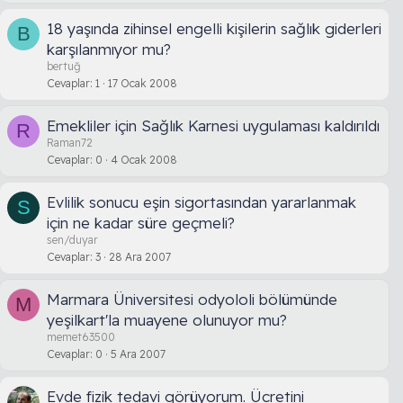
18 yaşında zihinsel engelli kişilerin sağlık giderleri
B
karşılanmıyor mu?
bertuğ
Cevaplar
1
17 Ocak 2008
Emekliler için Sağlık Karnesi uygulaması kaldırıldı
R
Raman72
Cevaplar
0
4 Ocak 2008
Evlilik sonucu eşin sigortasından yararlanmak
S
için ne kadar süre geçmeli?
sen/duyar
Cevaplar
3
28 Ara 2007
Marmara Üniversitesi odyololi bölümünde
M
yeşilkart'la muayene olunuyor mu?
memet63500
Cevaplar
0
5 Ara 2007
Evde fizik tedavi görüyorum. Ücretini