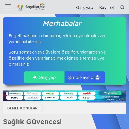
Giriş yap
Kayıt ol
Merhabalar
Engelli haklarına dair tüm içerikten üye olmaksızın
yararlanabilirsiniz.
Soru sormak veya üyelere özel forumlarlardan ve
özelliklerden yararlanabilmek içinse sitemize üye
olmalısınız.
Giriş yap
Şimdi kayıt ol
GENEL KONULAR
Sağlık Güvencesi