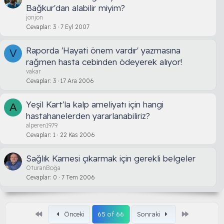
Bağkur'dan alabilir miyim?
jonjon
Cevaplar
3
7 Eyl 2007
Raporda 'Hayati önem vardır' yazmasına
V
rağmen hasta cebinden ödeyerek alıyor!
vakar
Cevaplar
3
17 Ara 2006
Yeşil Kart'la kalp ameliyatı için hangi
A
hastahanelerden yararlanabiliriz?
alperen1979
Cevaplar
1
22 Kas 2006
Sağlık Karnesi çıkarmak için gerekli belgeler
OturanBoğa
Cevaplar
0
7 Tem 2006
Birinci
Son
Önceki
65 of 66
Sonraki