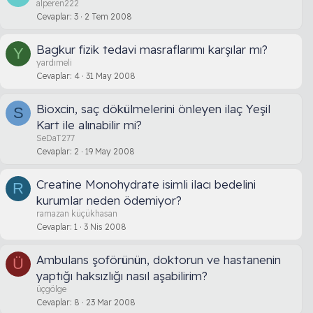
alperen222
Cevaplar
3
2 Tem 2008
Bagkur fizik tedavi masraflarımı karşılar mı?
Y
yardımeli
Cevaplar
4
31 May 2008
Bioxcin, saç dökülmelerini önleyen ilaç Yeşil
S
Kart ile alınabilir mi?
SeDaT277
Cevaplar
2
19 May 2008
Creatine Monohydrate isimli ilacı bedelini
R
kurumlar neden ödemiyor?
ramazan küçükhasan
Cevaplar
1
3 Nis 2008
Ambulans şoförünün, doktorun ve hastanenin
Ü
yaptığı haksızlığı nasıl aşabilirim?
üçgölge
Cevaplar
8
23 Mar 2008