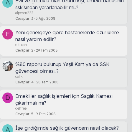
Evli ve çocuklu olan özürlü kişi, emekli babasının
A
ssk'sından yararlanabilir mi..?
alperen222
Cevaplar
3
5 Ağu 2008
Yeni genelgeye göre hastanelerde özürlülere
E
nasıl yardım edilir?
efe can
Cevaplar
2
29 Tem 2008
%80 raporu bulunup Yeşil Kart ya da SSK
güvencesi olması..?
celik
Cevaplar
4
28 Tem 2008
Emekliler sağlık işlemleri için Saglık Karnesi
D
çıkartmalı mı?
deltree
Cevaplar
5
9 Tem 2008
İşe girdiğimde sağlık güvencem nasıl olacak?
A