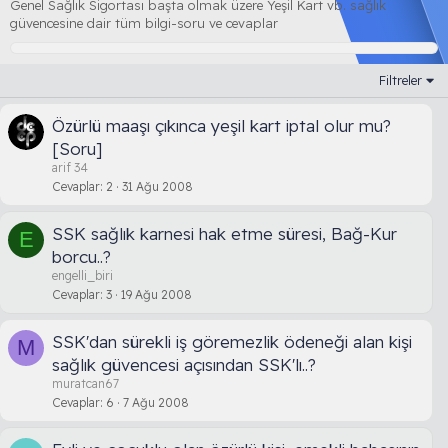
Genel Sağlık Sigortası başta olmak üzere Yeşil Kart vb. sağlık
güvencesine dair tüm bilgi-soru ve cevaplar
Filtreler
Özürlü maaşı çıkınca yeşil kart iptal olur mu?
[Soru]
arif 34
Cevaplar
2
31 Ağu 2008
SSK sağlık karnesi hak etme süresi, Bağ-Kur
E
borcu..?
engelli_biri
Cevaplar
3
19 Ağu 2008
SSK'dan sürekli iş göremezlik ödeneği alan kişi
M
sağlık güvencesi açısından SSK'lı..?
muratcan67
Cevaplar
6
7 Ağu 2008