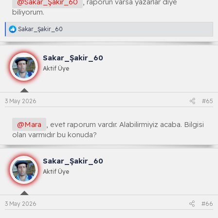
@Sakar_Şakir_60
, raporun varsa yazarlar diye
biliyorum.
R
Sakar_Şakir_60
e
a
k
Sakar_Şakir_60
s
i
Aktif Üye
y
o
n
l
3 May 2026
#65
a
r
:
@Mara
, evet raporum vardır. Alabilirmiyiz acaba. Bilgisi
olan varmıdır bu konuda?
Sakar_Şakir_60
Aktif Üye
3 May 2026
#66