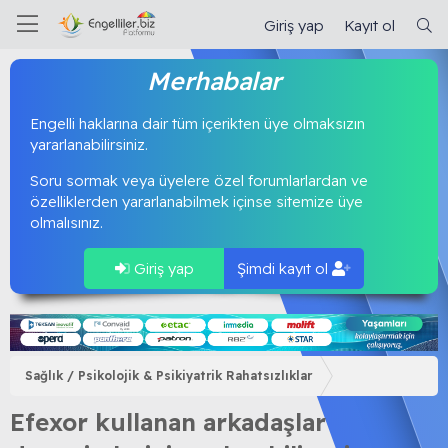
Giriş yap
Kayıt ol
Merhabalar
Engelli haklarına dair tüm içerikten üye olmaksızın
yararlanabilirsiniz.
Soru sormak veya üyelere özel forumlarlardan ve
özelliklerden yararlanabilmek içinse sitemize üye
olmalısınız.
Giriş yap
Şimdi kayıt ol
Sağlık / Psikolojik & Psikiyatrik Rahatsızlıklar
Efexor kullanan arkadaşlar