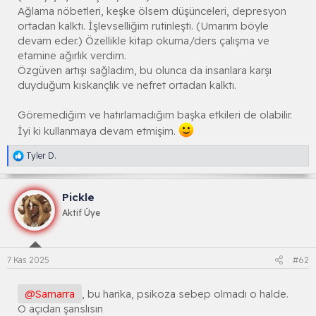
Ağlama nöbetleri, keşke ölsem düşünceleri, depresyon
ortadan kalktı. İşlevselliğim rutinleşti. (Umarım böyle
devam eder.) Özellikle kitap okuma/ders çalışma ve
etamine ağırlık verdim.
Özgüven artışı sağladım, bu olunca da insanlara karşı
duyduğum kıskançlık ve nefret ortadan kalktı.
Göremediğim ve hatırlamadığım başka etkileri de olabilir.
İyi ki kullanmaya devam etmişim.
R
Tyler D.
e
a
k
Pickle
s
i
Aktif Üye
y
o
n
l
7 Kas 2025
#62
a
r
:
@Samarra
, bu harika, psikoza sebep olmadı o halde.
O açıdan şanslısın