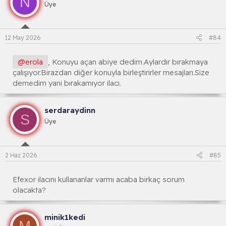
N
Üye
12 May 2026
#84
@erola
, Konuyu açan abiye dedim.Aylardır bırakmaya
çalışıyor.Birazdan diğer konuyla birleştirirler mesajları.Size
demedim yani bırakamıyor ilacı.
serdaraydinn
S
Üye
2 Haz 2026
#85
Efexor ilacını kullananlar varmı acaba birkaç sorum
olacakta?
minik1kedi