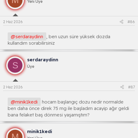
M
Yeni Üye
2 Haz 2026
#86
@serdaraydinn
, ben uzun süre yüksek dozda
kullandım sorabilirsiniz
serdaraydinn
S
Üye
2 Haz 2026
#87
@minik1kedi
hocam başlangıç dozu nedir normalde
ben daha önce direk 75 mg ile başladım acayip ağır geldi
bana felaket baş dönmesi yaşamıştım?
minik1kedi
M