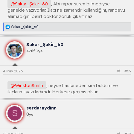
:
@Sakar_Şakir_60
, Abi rapor süren bitmediyse
genelde yazıyorlar. İlacı ne zamandır kullandığını, randevu
alamadığını belirt doktor zorluk çıkartmaz.
R
Sakar_Şakir_60
e
a
k
Sakar_Şakir_60
s
i
Aktif Üye
y
o
n
l
4 May 2026
#69
a
r
:
@WinstonSmith
, neyse hastaneden sıra buldum ve
ilaçlarımı yazdırdımdı. Herkese geçmiş olsun.
serdaraydinn
S
Üye