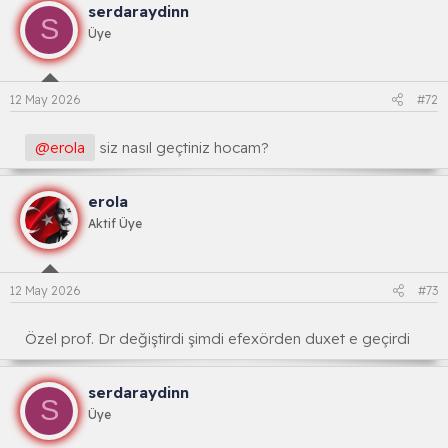
serdaraydinn
s
S
i
Üye
y
o
n
l
12 May 2026
#72
a
r
:
@erola
siz nasıl geçtiniz hocam?
erola
Aktif Üye
12 May 2026
#73
Özel prof. Dr değiştirdi şimdi efexörden duxet e geçirdi
serdaraydinn
S
Üye