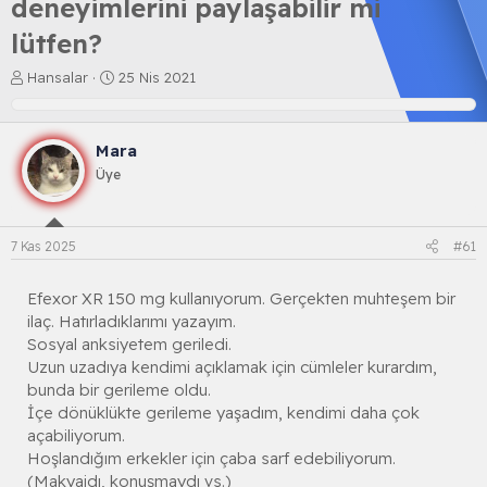
deneyimlerini paylaşabilir mi
lütfen?
K
B
Hansalar
25 Nis 2021
o
a
n
ş
b
l
Mara
u
a
y
n
Üye
u
g
b
ı
a
ç
7 Kas 2025
#61
ş
t
l
a
a
r
Efexor XR 150 mg kullanıyorum. Gerçekten muhteşem bir
t
i
ilaç. Hatırladıklarımı yazayım.
a
h
Sosyal anksiyetem geriledi.
n
i
Uzun uzadıya kendimi açıklamak için cümleler kurardım,
bunda bir gerileme oldu.
İçe dönüklükte gerileme yaşadım, kendimi daha çok
açabiliyorum.
Hoşlandığım erkekler için çaba sarf edebiliyorum.
(Makyajdı, konuşmaydı vs.)