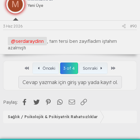
M
Yeni Üye
3 Haz 2026
#90
@serdaraydinn
, tam tersi ben zayıfladım iştahım
azalmıştı
Birinci
Son
Önceki
3 of 4
Sonraki
Cevap yazmak için giriş yap yada kayıt ol.
Facebook
Twitter
Pinterest
WhatsApp
E-posta
Link
Paylaş:
Sağlık / Psikolojik & Psikiyatrik Rahatsızlıklar