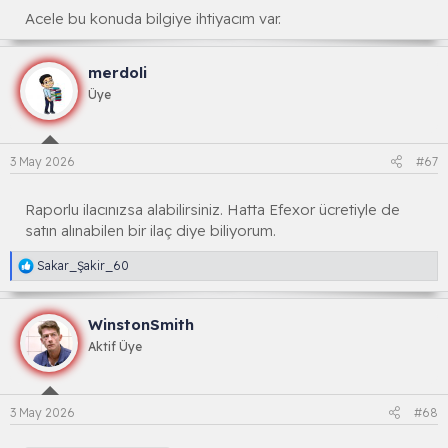
Acele bu konuda bilgiye ihtiyacım var.
merdoli
Üye
3 May 2026
#67
Raporlu ilacınızsa alabilirsiniz. Hatta Efexor ücretiyle de
satın alınabilen bir ilaç diye biliyorum.
R
Sakar_Şakir_60
e
a
k
WinstonSmith
s
i
Aktif Üye
y
o
n
l
3 May 2026
#68
a
r