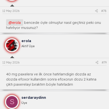
12 May 2026
#78
@erola
bencede öyle olmuştur nasıl geçtiniz peki onu
hatırlıyor musunuz?
erola
Aktif Üye
12 May 2026
#79
40 mg paxelera ve ilk önce hatirlamdigin dozda az
dozda efoxor kullandım sonra efoxorun dozu 2 katına
çıktı paxerelayi bıraktım böyle hatırladım
serdaraydinn
S
Üye