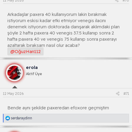
12 May 2026
#70
Arkadaşlar paxera 40 kullanıyorum lakin bırakmak
istiyorum eskisi kadar etki etmiyor venegis ilacını
denemek istiyorum doktorada danışarak aklımdaki plan
şöyle 2 hafta paxera 40 venegis 37.5 kullanıp sonra 2
hafta paxera 40 ve venegis 75 kullanıp sonra paxerayı
azaltarak bıraksam nasıl olur acaba?
@OğuzHan112
erola
Aktif Üye
12 May 2026
#71
Bende aynı şekilde paxeredan efoxore geçmiştim
R
serdaraydinn
e
a
k