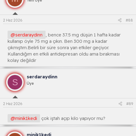
Yeni Üye
2 Haz 2026
#88
@serdaraydinn
, bence 37.5 mg düşün 1 hafta kadar
kullanıp öyle 75 mg a çıkın. Ben 300 mg a kadar
çıkmıştım.Belirli bir süre sonra yan etkiler geçiyor.
Kullandığım en etkili antidepresan oldu ama bırakması
kolay değildir
serdaraydinn
S
Üye
2 Haz 2026
#89
@minik1kedi
çok iştah açıp kilo yapıyor mu?
minik1kedi