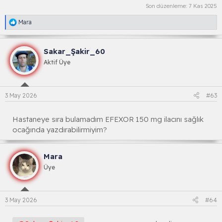
Son düzenleme:
7 Kas 2025
R
Mara
e
a
k
Sakar_Şakir_60
s
i
Aktif Üye
y
o
n
l
3 May 2026
#63
a
r
:
Hastaneye sıra bulamadım EFEXOR 150 mg ilacını sağlık
ocağında yazdırabilirmiyim?
Mara
Üye
3 May 2026
#64