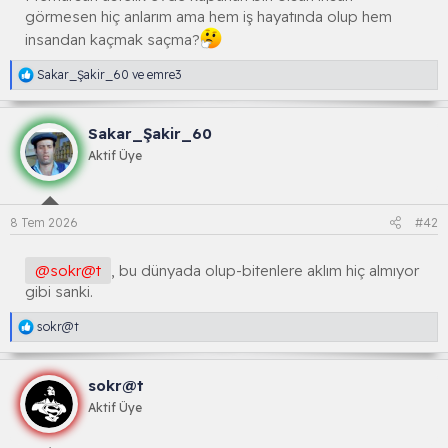
görmesen hiç anlarım ama hem iş hayatında olup hem
insandan kaçmak saçma?
R
Sakar_Şakir_60
ve
emre3
e
a
k
Sakar_Şakir_60
s
i
Aktif Üye
y
o
n
l
8 Tem 2026
#42
a
r
:
@sokr@t
, bu dünyada olup-bitenlere aklım hiç almıyor
gibi sanki.
R
sokr@t
e
a
k
sokr@t
s
i
Aktif Üye
y
o