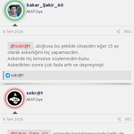
k
Sakar_Şakir_60
s
i
Aktif Üye
y
o
n
l
8 Tem 2026
#50
a
r
:
@sokr@t
, doğrusu bu şekilde olsaydım eğer 15 ay
olarak askerliğimi hiç yapamazdım.
Askerde hiç kimseye söylemedim bunu.
Askerlikten sonra çok fazla arttı ve depreşmişti.
R
sokr@t
e
a
k
sokr@t
s
i
Aktif Üye
y
o
n
l
8 Tem 2026
#51
a
r
:
@Sakar_Şakir_60
, askerde hastalanmışsındır belki de .