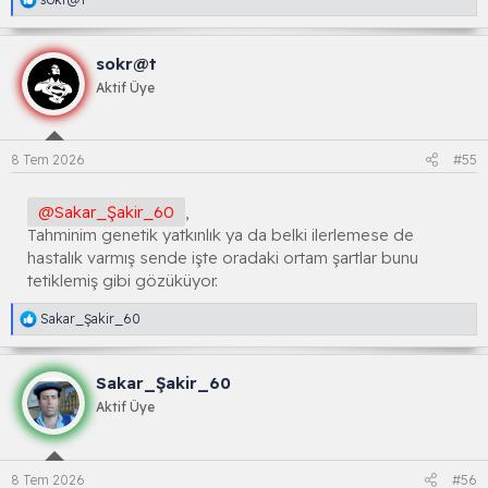
e
a
k
sokr@t
s
i
Aktif Üye
y
o
n
l
8 Tem 2026
#55
a
r
:
@Sakar_Şakir_60
,
Tahminim genetik yatkınlık ya da belki ilerlemese de
hastalık varmış sende işte oradaki ortam şartlar bunu
tetiklemiş gibi gözüküyor.
R
Sakar_Şakir_60
e
a
k
Sakar_Şakir_60
s
i
Aktif Üye
y
o
n
l
8 Tem 2026
#56