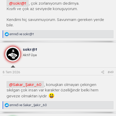
:
@sokr@t
, çok zorlanıyorum dedimya.
Kısıtlı ve çok az seviyede konuşuyorum.
Kendimi hiç savunmuyorum. Savunmam gereken yerde
bile.
R
emre3
ve
sokr@t
e
a
k
sokr@t
s
i
Aktif Üye
y
o
n
l
8 Tem 2026
#49
a
r
:
@Sakar_Şakir_60
, konuşkan olmayan çekingen
sıkılgan çok insan var karakter özelliğindir belki hem
geveze olmaktan iyidir .
R
emre3
ve
Sakar_Şakir_60
e
a