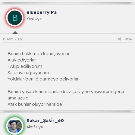
a
k
Blueberry Pa
s
B
i
Yeni Üye
y
o
n
l
8 Tem 2026
#34
a
r
:
Benim hakkımda konuşuyorlar
Alay ediyorlar
TAkip ediliyorum
Saldırıya uğrayacam
Yoldalar beni öldürmeye geliyorlar
Benim yaşadıklarım bunlardı az çok yine yaşıyorum gerçi
ama azaldı
Atak bunlar oluyor heralde
Sakar_Şakir_60
Aktif Üye