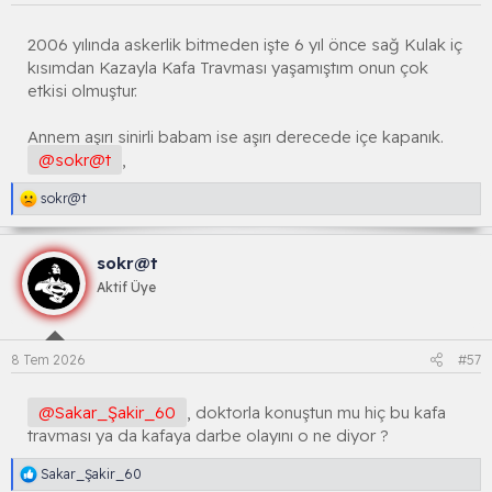
a
r
:
2006 yılında askerlik bitmeden işte 6 yıl önce sağ Kulak iç
kısımdan Kazayla Kafa Travması yaşamıştım onun çok
etkisi olmuştur.
Annem aşırı sinirli babam ise aşırı derecede içe kapanık.
@sokr@t
,
R
sokr@t
e
a
k
sokr@t
s
i
Aktif Üye
y
o
n
l
8 Tem 2026
#57
a
r
:
@Sakar_Şakir_60
, doktorla konuştun mu hiç bu kafa
travması ya da kafaya darbe olayını o ne diyor ?
R
Sakar_Şakir_60
e