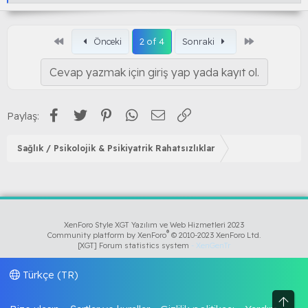
e
a
k
s
Birinci
Son
Önceki
2 of 4
Sonraki
i
y
o
Cevap yazmak için giriş yap yada kayıt ol.
n
l
a
Facebook
Twitter
Pinterest
WhatsApp
E-posta
Link
r
Paylaş:
:
Sağlık / Psikolojik & Psikiyatrik Rahatsızlıklar
XenForo Style XGT Yazılım ve Web Hizmetleri 2023
®
Community platform by XenForo
© 2010-2023 XenForo Ltd.
[XGT] Forum statistics system
- XenGenTr
Türkçe (TR)
Üst