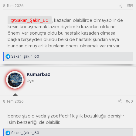
l
8 Tem 2026
#59
a
r
:
@Sakar_Şakir_60
, kazadan olabilirde olmayabilir de
kesin konuşmamak lazım diyelim ki kazadan oldu ne
önemi var sonuçta oldu bu hastalık kazadan olmasa
başka birşeyden olurdu belki de hastalık şundan veya
bundan olmuş artık bunların önemi olmamalı var mı var.
R
Sakar_Şakir_60
e
a
k
Kumarbaz
s
i
Üye
y
o
n
l
8 Tem 2026
#60
a
r
:
bence şizoid yada şizoeffectif kişilik bozukluğu demiştir
isim benzerliği de olabilir.
R
Sakar_Şakir_60