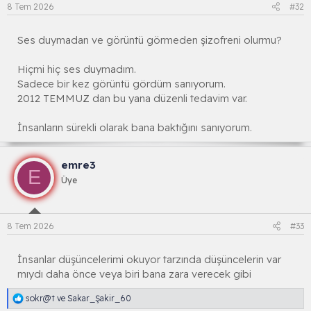
l
8 Tem 2026
#32
a
r
:
Ses duymadan ve görüntü görmeden şizofreni olurmu?
Hiçmi hiç ses duymadım.
Sadece bir kez görüntü gördüm sanıyorum.
2012 TEMMUZ dan bu yana düzenli tedavim var.
İnsanların sürekli olarak bana baktığını sanıyorum.
emre3
E
Üye
8 Tem 2026
#33
İnsanlar düşüncelerimi okuyor tarzında düşüncelerin var
mıydı daha önce veya biri bana zara verecek gibi
R
sokr@t
ve
Sakar_Şakir_60
e