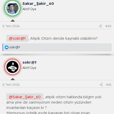
k
Sakar_Şakir_60
s
i
Aktif Üye
y
o
n
l
8 Tem 2026
#40
a
r
:
@sokr@t
, Atipik Otizm dende kaynaklı olabilirmi?
R
sokr@t
e
a
k
sokr@t
s
i
Aktif Üye
y
o
n
l
8 Tem 2026
#41
a
r
:
@Sakar_Şakir_60
, atipik otizm hakkında bilgim yok
ama yine de sanmıyorum neden otizm yüzünden
insanlardan kaçasın ki ?
Memursun üstelik evde kapanan biri olsan insan