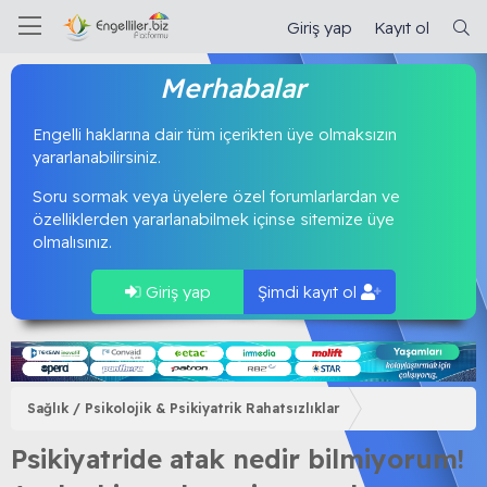
Giriş yap
Kayıt ol
Merhabalar
Engelli haklarına dair tüm içerikten üye olmaksızın
yararlanabilirsiniz.
Soru sormak veya üyelere özel forumlarlardan ve
özelliklerden yararlanabilmek içinse sitemize üye
olmalısınız.
Giriş yap
Şimdi kayıt ol
Sağlık / Psikolojik & Psikiyatrik Rahatsızlıklar
Psikiyatride atak nedir bilmiyorum!