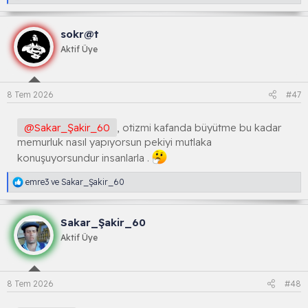
e
a
k
sokr@t
s
i
Aktif Üye
y
o
n
l
8 Tem 2026
#47
a
r
:
@Sakar_Şakir_60
, otizmi kafanda büyütme bu kadar
memurluk nasıl yapıyorsun pekiyi mutlaka
konuşuyorsundur insanlarla .
R
emre3
ve
Sakar_Şakir_60
e
a
k
Sakar_Şakir_60
s
i
Aktif Üye
y
o
n
l
8 Tem 2026
#48
a
r