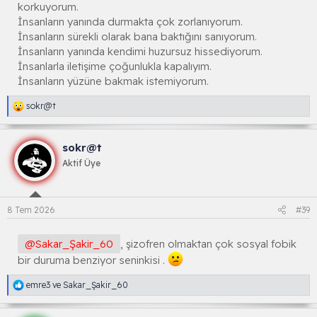
korkuyorum.
İnsanların yanında durmakta çok zorlanıyorum.
İnsanların sürekli olarak bana baktığını sanıyorum.
İnsanların yanında kendimi huzursuz hissediyorum.
İnsanlarla iletişime çoğunlukla kapalıyım.
İnsanların yüzüne bakmak istemiyorum.
R
sokr@t
e
a
k
sokr@t
s
i
Aktif Üye
y
o
n
l
8 Tem 2026
#39
a
r
:
@Sakar_Şakir_60
, şizofren olmaktan çok sosyal fobik
bir duruma benziyor seninkisi .
R
emre3
ve
Sakar_Şakir_60
e
a