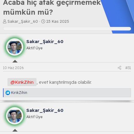
Acaba hiç atak geçirmemek
mümkün mü?
K
B
Sakar_Şakir_60
23 Kas 2025
o
a
n
ş
b
l
Sakar_Şakir_60
u
a
y
n
Aktif Üye
u
g
b
ı
a
ç
10 Haz 2026
#31
ş
t
l
a
a
r
@KırıkZihin
, evet karıştırılmışda olabilir.
t
i
a
h
R
KırıkZihin
n
i
e
a
k
Sakar_Şakir_60
s
i
Aktif Üye
y
o
n