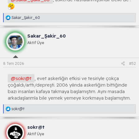
R
Sakar_Şakir_60
e
a
k
Sakar_Şakir_60
s
i
Aktif Üye
y
o
n
l
8 Tem 2026
#52
a
r
:
@sokr@t
, evet askerliğin etkisi ve tesiriyle çokça
çoğaldı/arttı/depreşti. 2006 yılında askerliğim bittiğinde
bazı insanları kafaya takmaya başlamıştım. Aynı masada
arkadaşlarımla bile yemek yemeye korkmaya başlamıştım.
R
sokr@t
e
a
k
sokr@t
s
i
Aktif Üye
y