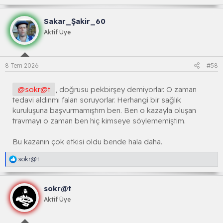
a
k
Sakar_Şakir_60
s
i
Aktif Üye
y
o
n
l
8 Tem 2026
#58
a
r
:
@sokr@t
, doğrusu pekbirşey demiyorlar. O zaman
tedavi aldınmı falan soruyorlar. Herhangi bir sağlık
kuruluşuna başvurmamıştım ben. Ben o kazayla oluşan
travmayı o zaman ben hiç kimseye söylememiştim.
Bu kazanın çok etkisi oldu bende hala daha.
R
sokr@t
e
a
k
sokr@t
s
i
Aktif Üye
y
o
n