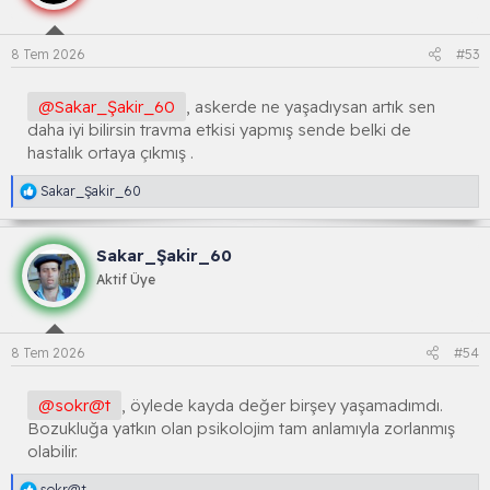
o
n
l
8 Tem 2026
#53
a
r
:
@Sakar_Şakir_60
, askerde ne yaşadıysan artık sen
daha iyi bilirsin travma etkisi yapmış sende belki de
hastalık ortaya çıkmış .
R
Sakar_Şakir_60
e
a
k
Sakar_Şakir_60
s
i
Aktif Üye
y
o
n
l
8 Tem 2026
#54
a
r
:
@sokr@t
, öylede kayda değer birşey yaşamadımdı.
Bozukluğa yatkın olan psikolojim tam anlamıyla zorlanmış
olabilir.
R
sokr@t