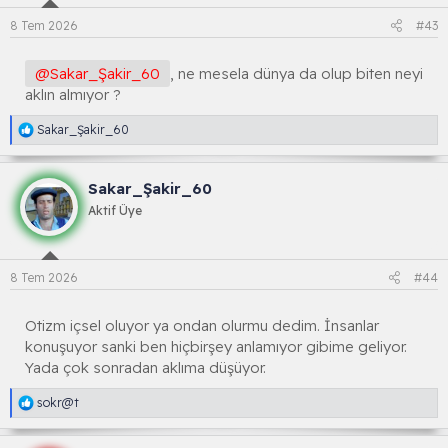
n
l
8 Tem 2026
#43
a
r
:
@Sakar_Şakir_60
, ne mesela dünya da olup biten neyi
aklın almıyor ?
R
Sakar_Şakir_60
e
a
k
Sakar_Şakir_60
s
i
Aktif Üye
y
o
n
l
8 Tem 2026
#44
a
r
:
Otizm içsel oluyor ya ondan olurmu dedim. İnsanlar
konuşuyor sanki ben hiçbirşey anlamıyor gibime geliyor.
Yada çok sonradan aklıma düşüyor.
R
sokr@t
e
a