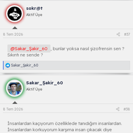
k
sokr@t
s
i
Aktif Üye
y
o
n
l
8 Tem 2026
#37
a
r
:
@Sakar_Şakir_60
, bunlar yoksa nasıl şizofrensin sen ?
Sıkıntı ne sende ?
R
Sakar_Şakir_60
e
a
k
Sakar_Şakir_60
s
i
Aktif Üye
y
o
n
l
8 Tem 2026
#38
a
r
:
İnsanlardan kaçıyorum özelliklede tanıdığım insanlardan.
İnsanlardan korkuyorum karşıma insan çıkacak diye