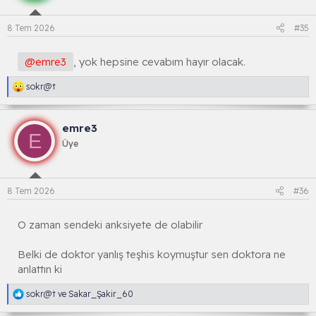
8 Tem 2026
#35
@emre3
, yok hepsine cevabım hayır olacak.
R
sokr@t
e
a
k
emre3
s
E
i
Üye
y
o
n
l
8 Tem 2026
#36
a
r
:
O zaman sendeki anksiyete de olabilir
Belki de doktor yanlış teşhis koymuştur sen doktora ne
anlattın ki
R
sokr@t
ve
Sakar_Şakir_60
e
a