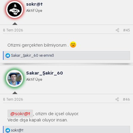
k
sokr@t
s
i
Aktif Üye
y
o
n
l
8 Tem 2026
#45
a
r
:
Otizmi gerçekten bilmiyorum .
R
Sakar_Şakir_60
ve
emre3
e
a
k
Sakar_Şakir_60
s
i
Aktif Üye
y
o
n
l
8 Tem 2026
#46
a
r
:
@sokr@t
, otizm de içsel oluyor.
Vede dışa kapalı oluyor insan.
R
sokr@t