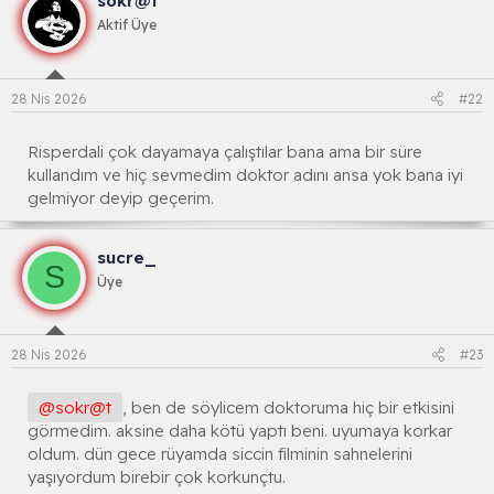
sokr@t
Aktif Üye
28 Nis 2026
#22
Risperdali çok dayamaya çalıştılar bana ama bir süre
kullandım ve hiç sevmedim doktor adını ansa yok bana iyi
gelmiyor deyip geçerim.
sucre_
S
Üye
28 Nis 2026
#23
@sokr@t
, ben de söylicem doktoruma hiç bir etkisini
görmedim. aksine daha kötü yaptı beni. uyumaya korkar
oldum. dün gece rüyamda siccin filminin sahnelerini
yaşıyordum birebir çok korkunçtu.