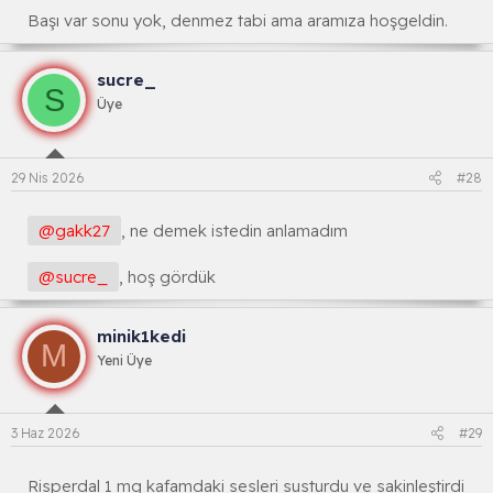
Başı var sonu yok, denmez tabi ama aramıza hoşgeldin.
sucre_
S
Üye
29 Nis 2026
#28
@gakk27
, ne demek istedin anlamadım
@sucre_
, hoş gördük
minik1kedi
M
Yeni Üye
3 Haz 2026
#29
Risperdal 1 mg kafamdaki sesleri susturdu ve sakinleştirdi