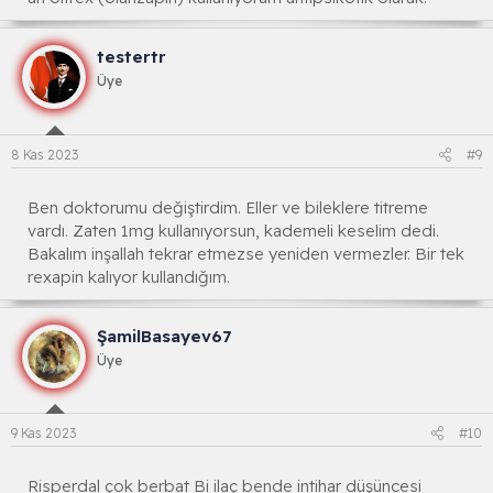
testertr
Üye
8 Kas 2023
#9
Ben doktorumu değiştirdim. Eller ve bileklere titreme
vardı. Zaten 1mg kullanıyorsun, kademeli keselim dedi.
Bakalım inşallah tekrar etmezse yeniden vermezler. Bir tek
rexapin kalıyor kullandığım.
ŞamilBasayev67
Üye
9 Kas 2023
#10
Risperdal çok berbat Bi ilaç bende intihar düşüncesi