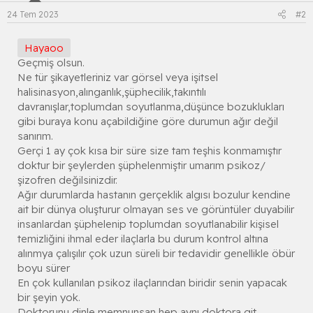
24 Tem 2023
#2
Hayaoo
Geçmiş olsun.
Ne tür şikayetleriniz var görsel veya işitsel
halisinasyon,alınganlık,şüphecilik,takıntılı
davranışlar,toplumdan soyutlanma,düşünce bozuklukları
gibi buraya konu açabildiğine göre durumun ağır değil
sanırım.
Gerçi 1 ay çok kısa bir süre size tam teşhis konmamıştır
doktur bir şeylerden şüphelenmiştir umarım psikoz/
şizofren değilsinizdir.
Ağır durumlarda hastanın gerçeklik algısı bozulur kendine
ait bir dünya oluşturur olmayan ses ve görüntüler duyabilir
insanlardan şüphelenip toplumdan soyutlanabilir kişisel
temizliğini ihmal eder ilaçlarla bu durum kontrol altına
alınmya çalışılır çok uzun süreli bir tedavidir genellikle öbür
boyu sürer
En çok kullanılan psikoz ilaçlarından biridir senin yapacak
bir şeyin yok.
Doktorunu dinle memnunsan hep aynı doktora git.