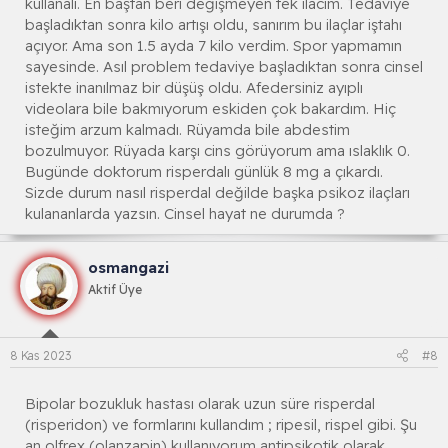
kullanalı. En baştan beri değişmeyen tek ilacım. Tedaviye
başladıktan sonra kilo artışı oldu, sanırım bu ilaçlar iştahı
açıyor. Ama son 1.5 ayda 7 kilo verdim. Spor yapmamın
sayesinde. Asıl problem tedaviye başladıktan sonra cinsel
istekte inanılmaz bir düşüş oldu. Afedersiniz ayıplı
videolara bile bakmıyorum eskiden çok bakardım. Hiç
isteğim arzum kalmadı. Rüyamda bile abdestim
bozulmuyor. Rüyada karşı cins görüyorum ama ıslaklık 0.
Bugünde doktorum risperdalı günlük 8 mg a çıkardı.
Sizde durum nasıl risperdal değilde başka psikoz ilaçları
kulananlarda yazsın. Cinsel hayat ne durumda ?
osmangazi
Aktif Üye
8 Kas 2023
#8
Bipolar bozukluk hastası olarak uzun süre risperdal
(risperidon) ve formlarını kullandım ; ripesil, rispel gibi. Şu
an olfrex (olanzapin) kullanıyorum antipsikotik olarak.