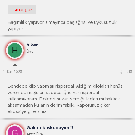
osmangazi
Bağımlılık yapıyor almayınca baş ağrısı ve uykusuzluk
yapıyor
hiker
H
Üye
11 Kas 2023
#13
Bendede kilo yapmıştı risperdal. Aldığım kilolaları henüz
veremedim. Şu an sadece iğne var risperdal
kullanmıyorum. Doktorunuzun verdiği ilaçları muhakkak
aksatmadan kullanın derim tabiki. Raporunuz çıkar
ekpss'ye girersiniz
Galiba kuşkudayım!!!
G
Aktif Üye