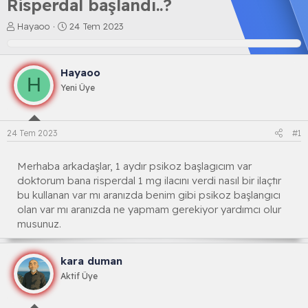
Risperdal başlandı..?
K
B
Hayaoo
24 Tem 2023
o
a
n
ş
b
l
Hayaoo
u
a
H
y
n
Yeni Üye
u
g
b
ı
a
ç
24 Tem 2023
#1
ş
t
l
a
a
r
Merhaba arkadaşlar, 1 aydır psikoz başlagıcım var
t
i
doktorum bana risperdal 1 mg ilacını verdi nasıl bir ilaçtır
a
h
bu kullanan var mı aranızda benim gibi psikoz başlangıcı
n
i
olan var mı aranızda ne yapmam gerekiyor yardımcı olur
musunuz.
kara duman
Aktif Üye