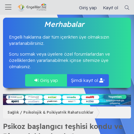
Giriş yap
Kayıt ol
Merhabalar
Engelli haklarına dair tüm içerikten üye olmaksızın
yararlanabilirsiniz.
Soru sormak veya üyelere özel forumlarlardan ve
özelliklerden yararlanabilmek içinse sitemize üye
olmalısınız.
Giriş yap
Şimdi kayıt ol
Sağlık / Psikolojik & Psikiyatrik Rahatsızlıklar
Psikoz başlangıcı teşhisi kondu ve