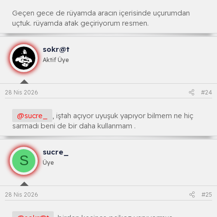
Geçen gece de rüyamda aracın içerisinde uçurumdan
uçtuk. rüyamda atak geçiriyorum resmen.
sokr@t
Aktif Üye
28 Nis 2026
#24
@sucre_
, iştah açıyor uyuşuk yapıyor bilmem ne hiç
sarmadı beni de bir daha kullanmam .
sucre_
S
Üye
28 Nis 2026
#25