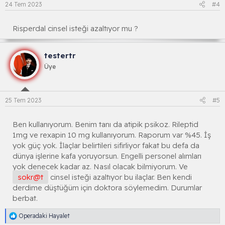
24 Tem 2023
#4
Risperdal cinsel isteği azaltıyor mu ?
testertr
Üye
25 Tem 2023
#5
Ben kullanıyorum. Benim tanı da atipik psikoz. Rileptid
1mg ve rexapin 10 mg kullanıyorum. Raporum var %45. İş
yok güç yok. İlaçlar belirtileri sifirliyor fakat bu defa da
dünya işlerine kafa yoruyorsun. Engelli personel alımları
yok denecek kadar az. Nasıl olacak bilmiyorum. Ve
sokr@t
cinsel isteği azaltıyor bu ilaçlar. Ben kendi
derdime düştüğüm için doktora söylemedim. Durumlar
berbat.
R
Operadaki Hayalet
e