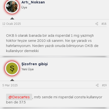
Artı_Noksan
Üye
12 Ocak 2025
#18
OKB li olarak banada bir ada risperdal 1 mg yazmıştı
toktor teyze sene 2010 idi sanırım. Ne işe yaradı vs
hatırlamıyorum. Neden yazdı onuda bilmiyorun OKB de
kullanılıyor demekki
Şizofren gibişi
Ş
Yeni Üye
5 Mar 2025
#19
@Descartes
, mrb sende mi risperdal consta kullanıyor
ben de 37.5