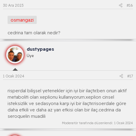
30 Ara 2023
#16
osmangazi
cedrina tam olarak nedir?
dustypages
Üye
1 Ocak 2024
#17
risperdal bilişsel yetenekler için iyi bir ilaçtır.ben onun aktif
metaboliti olan xeplionu kullanıyorum.xeplion cinsel
isteksizlik ve sedasyona karşı iyi bir ilaçtır.risoerdale göre
daha etkili ve daha az yan etkisi olan bir ilaç.cedrina da
seroquelin muadili
Moderatör tarafında düzenlendi:
1 Ocak 2024