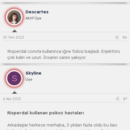
a
k
Descartes
s
i
Aktif Üye
y
o
n
l
25 Tem 2023
#6
a
r
:
Risperdal consta kullanınca iğne fobisi başladı. Enjektörü
çok kalın ve uzun. İnsanın canını yakıyor.
Skyline
S
Üye
6 Kas 2023
#7
Risperdal kullanan psikoz hastaları
Arkadaşlar herkese merhaba, 3 yıldan fazla oldu bu ilacı