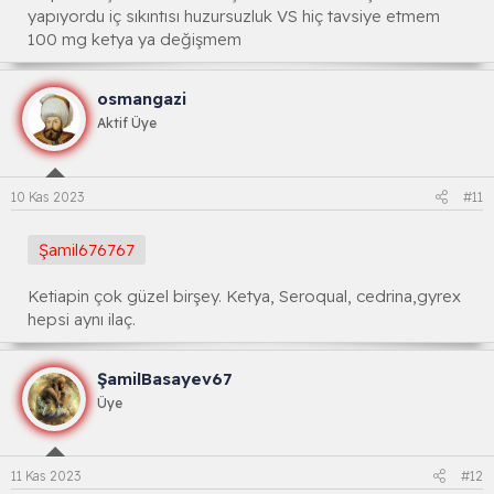
yapıyordu iç sıkıntısı huzursuzluk VS hiç tavsiye etmem
100 mg ketya ya değişmem
osmangazi
Aktif Üye
10 Kas 2023
#11
Şamil676767
Ketiapin çok güzel birşey. Ketya, Seroqual, cedrina,gyrex
hepsi aynı ilaç.
ŞamilBasayev67
Üye
11 Kas 2023
#12