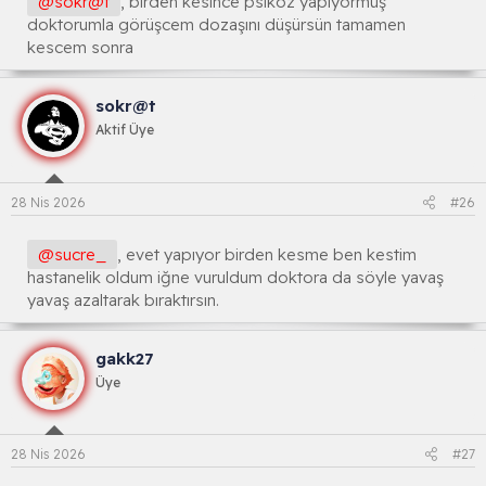
@sokr@t
, birden kesince psikoz yapıyormuş
doktorumla görüşcem dozaşını düşürsün tamamen
kescem sonra
sokr@t
Aktif Üye
28 Nis 2026
#26
@sucre_
, evet yapıyor birden kesme ben kestim
hastanelik oldum iğne vuruldum doktora da söyle yavaş
yavaş azaltarak bıraktırsın.
gakk27
Üye
28 Nis 2026
#27